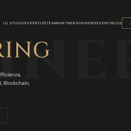
LO STUDIO
EXPERTISE
TEAM
PARTNERSHIP
NEWS
EVENTI
BLOG
INE
RING
fficienza,
I, Blockchain,