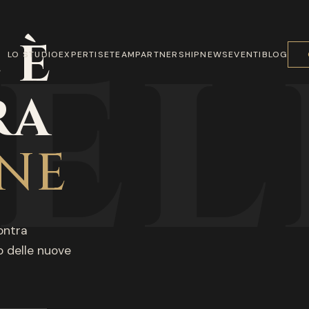
EL
 È
LO STUDIO
EXPERTISE
TEAM
PARTNERSHIP
NEWS
EVENTI
BLOG
RA
NE
ontra
 delle nuove