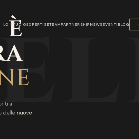
EL
 È
LO STUDIO
EXPERTISE
TEAM
PARTNERSHIP
NEWS
EVENTI
BLOG
RA
NE
ontra
 delle nuove