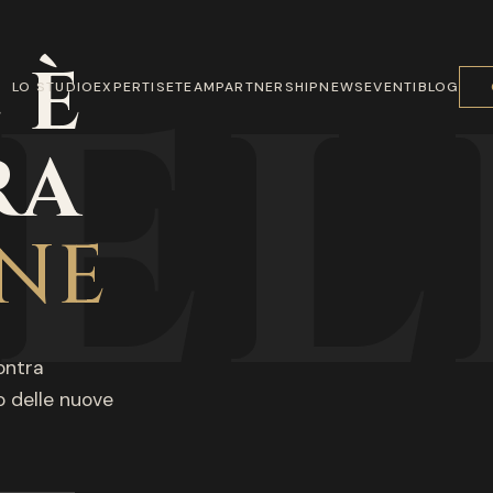
EL
 È
LO STUDIO
EXPERTISE
TEAM
PARTNERSHIP
NEWS
EVENTI
BLOG
RA
NE
ontra
 delle nuove