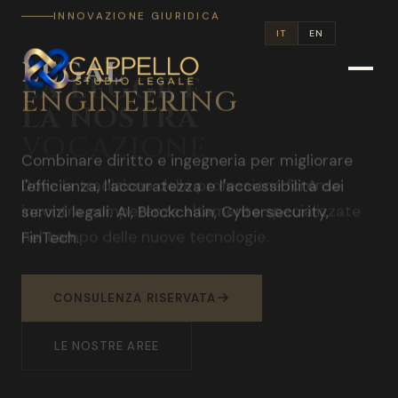
INNOVAZIONE GIURIDICA
IT
EN
LEGAL
ENGINEERING
Combinare diritto e ingegneria per migliorare
l'efficienza, l'accuratezza e l'accessibilità dei
servizi legali. AI, Blockchain, Cybersecurity,
FinTech.
SCOPRI DI PIU
LEGALENGINEERING.IT