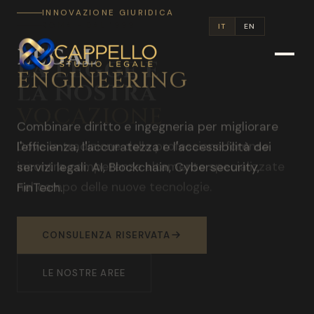
INNOVAZIONE GIURIDICA
IT
EN
LEGAL
ENGINEERING
Combinare diritto e ingegneria per migliorare
l'efficienza, l'accuratezza e l'accessibilità dei
servizi legali. AI, Blockchain, Cybersecurity,
FinTech.
SCOPRI DI PIU
LEGALENGINEERING.IT