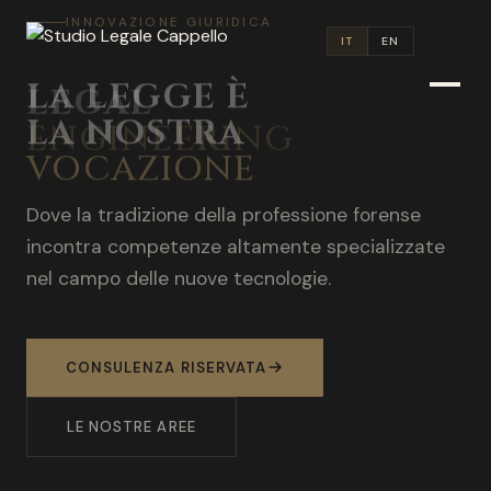
INNOVAZIONE GIURIDICA
IT
EN
LEGAL
ENGINEERING
Combinare diritto e ingegneria per migliorare
l'efficienza, l'accuratezza e l'accessibilità dei
servizi legali. AI, Blockchain, Cybersecurity,
FinTech.
SCOPRI DI PIU
LEGALENGINEERING.IT