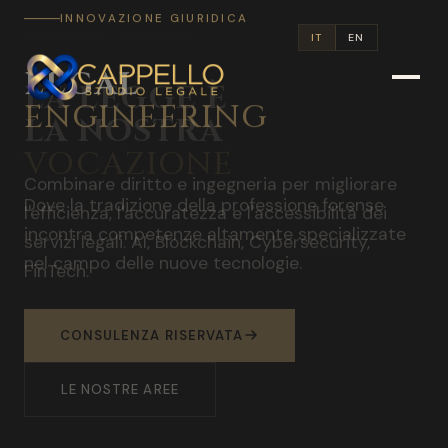
INNOVAZIONE GIURIDICA
IT
EN
LEGAL
ENGINEERING
Combinare diritto e ingegneria per migliorare
l'efficienza, l'accuratezza e l'accessibilità dei
servizi legali. AI, Blockchain, Cybersecurity,
FinTech.
SCOPRI DI PIU
LEGALENGINEERING.IT