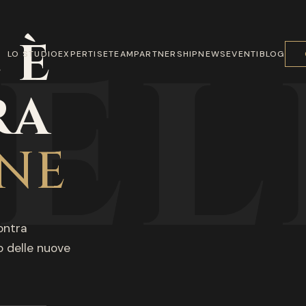
EL
 È
LO STUDIO
EXPERTISE
TEAM
PARTNERSHIP
NEWS
EVENTI
BLOG
RA
NE
ontra
 delle nuove